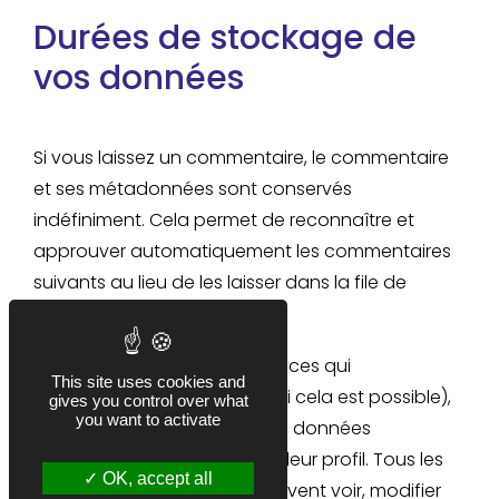
Durées de stockage de
vos données
Si vous laissez un commentaire, le commentaire
et ses métadonnées sont conservés
indéfiniment. Cela permet de reconnaître et
approuver automatiquement les commentaires
suivants au lieu de les laisser dans la file de
modération.
Pour les utilisateurs et utilisatrices qui
This site uses cookies and
s’enregistrent sur notre site (si cela est possible),
gives you control over what
you want to activate
nous stockons également les données
personnelles indiquées dans leur profil. Tous les
OK, accept all
utilisateurs et utilisatrices peuvent voir, modifier