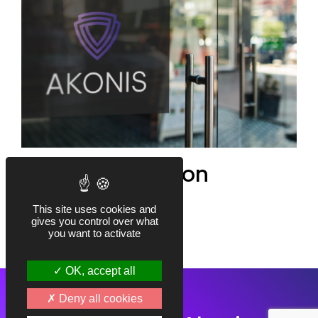
AKONIS lance son
nouveau site
This site uses cookies and
WEB
gives you control over what
you want to activate
OK, accept all
Deny all cookies